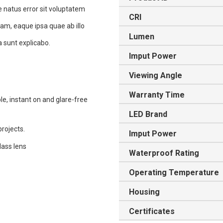
e natus error sit voluptatem
CRI
m, eaque ipsa quae ab illo
Lumen
a sunt explicabo.
Imput Power
Viewing Angle
Warranty Time
e, instant on and glare-free
LED Brand
projects.
Imput Power
lass lens
Waterproof Rating
Operating Temperature
Housing
Certificates