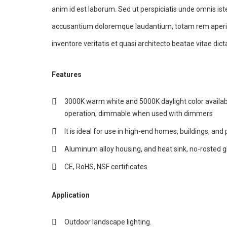
anim id est laborum. Sed ut perspiciatis unde omnis ist
accusantium doloremque laudantium, totam rem aperia
inventore veritatis et quasi architecto beatae vitae dict
Features
3000K warm white and 5000K daylight color availabl
operation, dimmable when used with dimmers
It is ideal for use in high-end homes, buildings, and 
Aluminum alloy housing, and heat sink, no-rosted g
CE, RoHS, NSF certificates
Application
Outdoor landscape lighting.