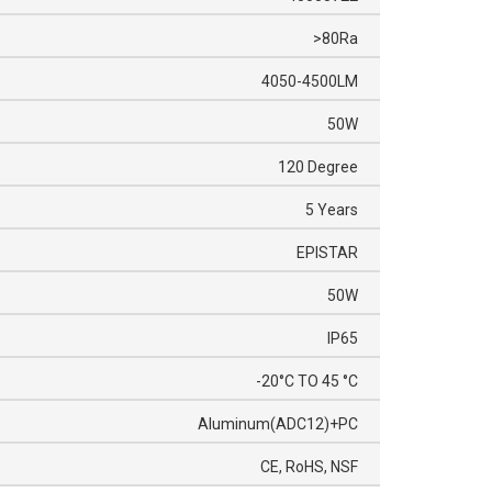
>80Ra
4050-4500LM
50W
120 Degree
5 Years
EPISTAR
50W
IP65
-20°C TO 45 °C
Aluminum(ADC12)+PC
CE, RoHS, NSF