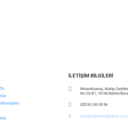
İLETIŞIM BILGILERI
fa
Minareliçavuş, Atalay Caddes
No:23/A1, 16140 Nilüfer/Bur
zda
eknolojileri
(0224) 243 00 56
info@yildizmetalbukum.com
slar