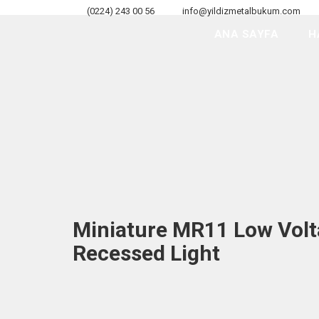
(0224) 243 00 56
info@yildizmetalbukum.com
ANA SAYFA
H
Miniature MR11 Low Vol
Recessed Light