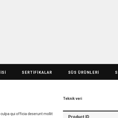
ISI
SERTIFIKALAR
SÜS ÜRÜNLERI
Teknik veri
culpa qui officia deserunt mollit
Product ID