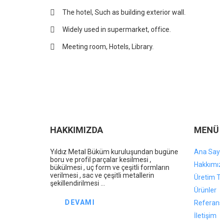
The hotel, Such as building exterior wall.
Widely used in supermarket, office.
Meeting room, Hotels, Library.
HAKKIMIZDA
MENÜ
Yıldız Metal Büküm kuruluşundan bugüne
Ana Say
boru ve profil parçalar kesilmesi ,
Hakkımı
bükülmesi , uç form ve çeşitli formların
verilmesi , sac ve çeşitli metallerin
Üretim T
şekillendirilmesi ...
Ürünler
DEVAMI
Referan
İletişim