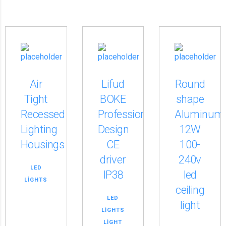
Air
Lifud
Round
Tight
BOKE
shape
Recessed
Professional
Aluminum
Lighting
Design
12W
Housings
CE
100-
driver
240v
LED
IP38
led
LIGHTS
ceiling
LED
light
LIGHTS
LIGHT