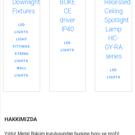
Downlight
BOKE
Recessed
Fixtures
CE
Ceiling
driver
Spotlight
LED
IP40
Lamp
LIGHTS
HC-
LIGHT
LED
GY-RA
FITTINGS
LIGHTS
STRING
series
LIGHTS
WALL
LED
LIGHTS
LIGHTS
HAKKIMIZDA
Yıldız Metal Büküm kuruluşundan bugüne boru ve profil