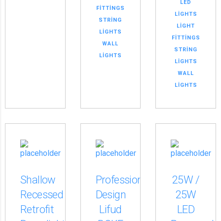
LED
FITTINGS
LIGHTS
STRING
LIGHT
LIGHTS
FITTINGS
WALL
STRING
LIGHTS
LIGHTS
WALL
LIGHTS
Shallow
Professional
25W /
Recessed
Design
25W
Retrofit
Lifud
LED